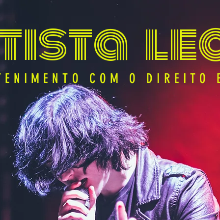
tista le
tista le
TENIMENTO COM O DIREITO 
TENIMENTO COM O DIREITO 